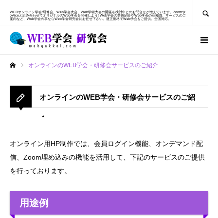
SEARCH
WEBオンライン学会/研修会、Web学会大会、Web学術大会の開催を検討中とのお問合せが増えています。Zoomや
oViceと組み合わせてオリジナルのWeb学会を開催しよう! Web学会の事例紹介やWeb学会の豆知識、サービスのご
案内など、Web学会の事ならWeb学会研究会にお任せ下さい。適正価格でWeb学会をご提供。全国対応。
オンラインのWEB学会・研修会サービスのご紹介
ホーム
オンラインのWEB学会・研修会サービスのご紹
介
オンライン用HP制作では、会員ログイン機能、オンデマンド配
信、Zoom埋め込みの機能を活用して、下記のサービスのご提供
を行っております。
用途例