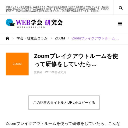
SEARCH
WEBオンライン学会/研修会、Web学会大会、Web学術大会の開催を検討中とのお問合せが増えています。Zoomや
oViceと組み合わせてオリジナルのWeb学会を開催しよう! Web学会の事例紹介やWeb学会の豆知識、サービスのご
案内など、Web学会の事ならWeb学会研究会にお任せ下さい。適正価格でWeb学会をご提供。全国対応。
学会・研究会コラム
ZOOM
Zoomブレイクアウトルームを使って研修をしていたら…
ホーム
Zoomブレイクアウトルームを使
って研修をしていたら…
ZOOM
投稿者 :
WEB学会研究員
この記事のタイトルとURLをコピーする
Zoomブレイクアウトルームを使って研修をしていたら、こんな